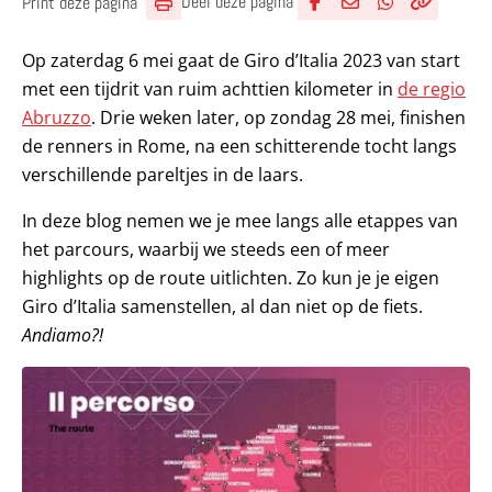
Deel deze pagina
Print deze pagina
Deel via Facebook
Deel via e-mail
Deel via What
Kopieër lin
Kopieer hu
Op zaterdag 6 mei gaat de Giro d’Italia 2023 van start
met een tijdrit van ruim achttien kilometer in
de regio
Abruzzo
. Drie weken later, op zondag 28 mei, finishen
de renners in Rome, na een schitterende tocht langs
verschillende pareltjes in de laars.
In deze blog nemen we je mee langs alle etappes van
het parcours, waarbij we steeds een of meer
highlights op de route uitlichten. Zo kun je je eigen
Giro d’Italia samenstellen, al dan niet op de fiets.
Andiamo?!