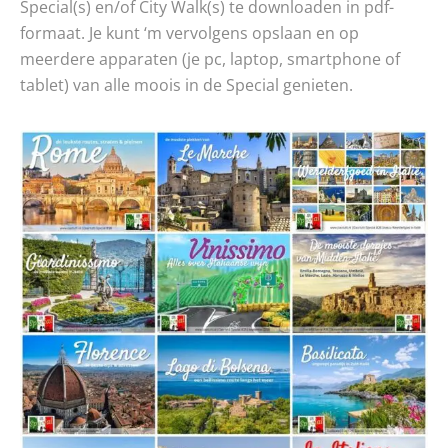
Special(s) en/of City Walk(s) te downloaden in pdf-
formaat. Je kunt ‘m vervolgens opslaan en op
meerdere apparaten (je pc, laptop, smartphone of
tablet) van alle moois in de Special genieten.