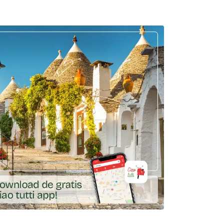
_product_categorie=city-walks
ar externe link: https://app.gohere.app/share/ciaotutti/do