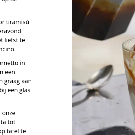
r tiramisù
meravond
liefst te
ncino.
rnetto in
an een
n graag aan
bij een glas
n onze
sta tot
p tafel te