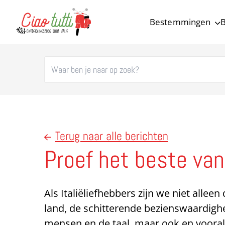
Bestemmingen
B
Ciao tutti – de beste tips voor je vakantie in Italië
Terug naar alle berichten
Proef het beste van 
Als Italiëliefhebbers zijn we niet alleen
land, de schitterende bezienswaardigh
mensen en de taal, maar ook en vooral