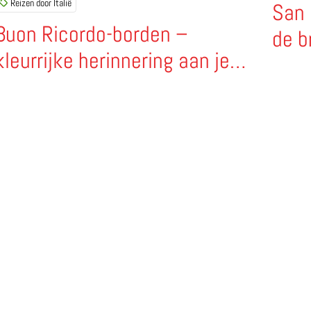
Reizen door Italië
San 
Buon Ricordo-borden –
de b
kleurrijke herinnering aan je
Ital
lunch of diner in Italië