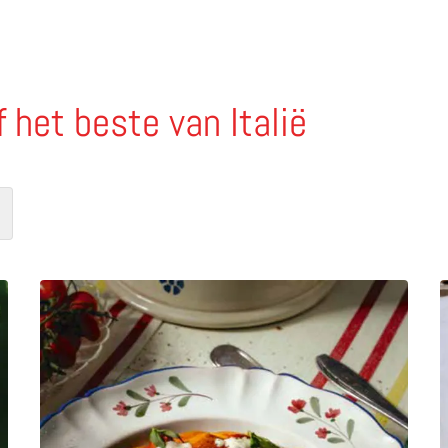
f het beste van Italië
van prosecco
Lees meer over Bottoni caponata – pasta met auberg
L