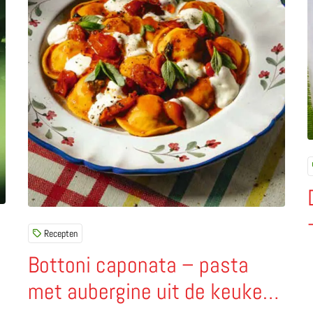
Recepten
Bottoni caponata – pasta
met aubergine uit de keuken