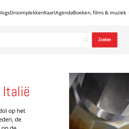
logs
Droomplekken
Kaart
Agenda
Boeken, films & muziek
Italië
 dol op het
eden, de
 op de