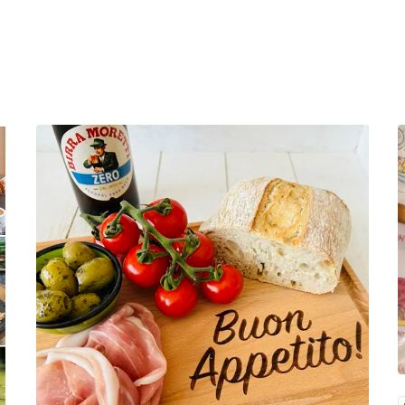
iaanse dag
Lees meer over Zet Italië op tafel met de stijlvolle ho
L