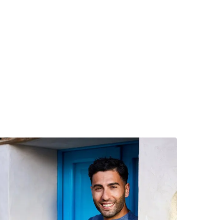
ine uit de keuken van Big Mamma
ees meer over De eilandkeuken van Sardinië – kookboek vo