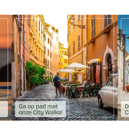
oomplekken-vakantie-in-italie/
Ga naar externe link: https://ciaotutti.nl/city-walks/?
Ga na