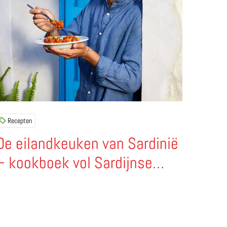
Recepten
De eilandkeuken van Sardinië
– kookboek vol Sardijnse
recepten van Francesco
Mattana