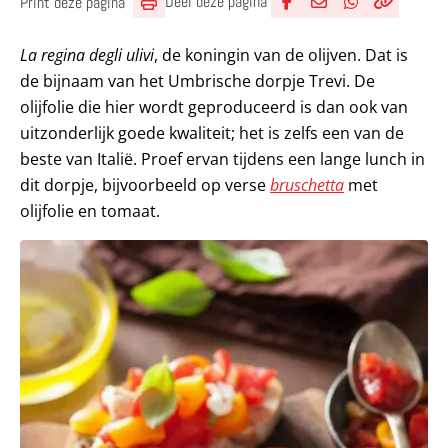
Deel deze pagina
Print deze pagina
Deel via Facebook
Deel via e-mail
Deel via What
Kopieër lin
Kopieer hu
La regina degli ulivi
, de koningin van de olijven. Dat is
de bijnaam van het Umbrische dorpje Trevi. De
olijfolie die hier wordt geproduceerd is dan ook van
uitzonderlijk goede kwaliteit; het is zelfs een van de
beste van Italië. Proef ervan tijdens een lange lunch in
dit dorpje, bijvoorbeeld op verse
bruschetta
met
olijfolie en tomaat.