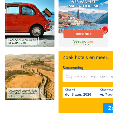
Zoek hotels en meer...
Bestemming
Check-in
Check-out
do. 6 aug. 2026
vr. 7 a