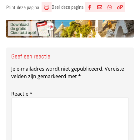
Deel deze pagina
Print deze pagina
Deel via Facebook
Deel via e-mail
Deel via What
Kopieër lin
Kopieer hu
Geef een reactie
Je e-mailadres wordt niet gepubliceerd.
Vereiste
velden zijn gemarkeerd met
*
Reactie
*