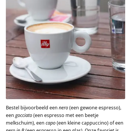
Bestel bijvoorbeeld een
nero
(een gewone espresso),
een
gocciato
(een espresso met een beetje
melkschuim), een
capo
(een kleine cappuccino) of een
nero in B
(een espresso in een glas). Onze favoriet is