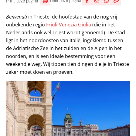
Deel deze pagina
Print deze pagina
Deel via Facebook
Deel via e-mail
Deel via What
Kopieër lin
Kopieer hu
Benvenuti
in Trieste, de hoofdstad van de nog vrij
onbekende regio
Friuli-Venezia Giulia
(die in het
Nederlands ook wel Triëst wordt genoemd). De stad
ligt in het noordoosten van Italië, ingeklemd tussen
de Adriatische Zee in het zuiden en de Alpen in het
noorden, en is een ideale bestemming voor een
weekendje weg. Wij tippen tien dingen die je in Trieste
zeker moet doen en proeven.