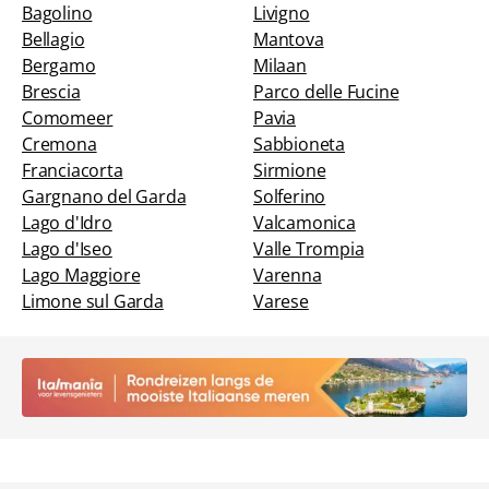
Bagolino
Livigno
Bellagio
Mantova
Bergamo
Milaan
Brescia
Parco delle Fucine
Comomeer
Pavia
Cremona
Sabbioneta
Franciacorta
Sirmione
Gargnano del Garda
Solferino
Lago d'Idro
Valcamonica
Lago d'Iseo
Valle Trompia
Lago Maggiore
Varenna
Limone sul Garda
Varese