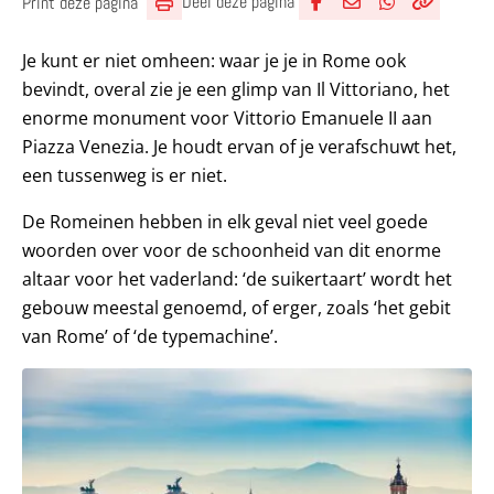
Deel deze pagina
Print deze pagina
Deel via Facebook
Deel via e-mail
Deel via What
Kopieër lin
Kopieer hu
Je kunt er niet omheen: waar je je in Rome ook
bevindt, overal zie je een glimp van Il Vittoriano, het
enorme monument voor Vittorio Emanuele II aan
Piazza Venezia. Je houdt ervan of je verafschuwt het,
een tussenweg is er niet.
De Romeinen hebben in elk geval niet veel goede
woorden over voor de schoonheid van dit enorme
altaar voor het vaderland: ‘de suikertaart’ wordt het
gebouw meestal genoemd, of erger, zoals ‘het gebit
van Rome’ of ‘de typemachine’.