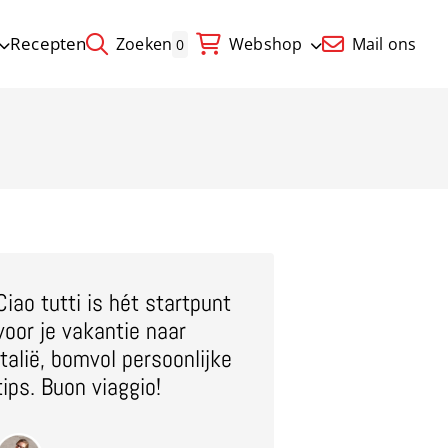
Recepten
Zoeken
Webshop
Mail ons
0
Ciao tutti is hét startpunt
voor je vakantie naar
Italië, bomvol persoonlijke
tips. Buon viaggio!