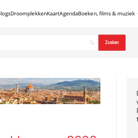
logs
Droomplekken
Kaart
Agenda
Boeken, films & muziek