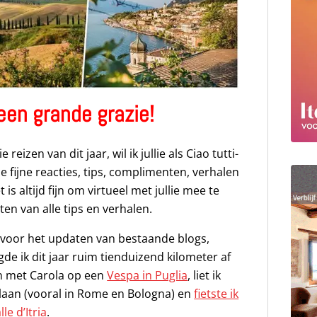
een grande grazie!
 reizen van dit jaar, wil ik jullie als Ciao tutti-
 fijne reacties, tips, complimenten, verhalen
is altijd fijn om virtueel met jullie mee te
ten van alle tips en verhalen.
 voor het updaten van bestaande blogs,
de ik dit jaar ruim tienduizend kilometer af
n met Carola op een
Vespa in Puglia
, liet ik
 slaan (vooral in Rome en Bologna) en
fietste ik
e d’Itria
.