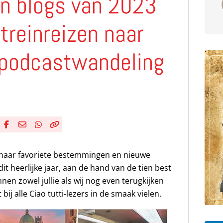
en blogs van 2023
treinreizen naar
e podcastwandeling
Deel via Facebook
Deel via e-mail
Deel via WhatsApp
Kopieër link
Kopieer huidige URL naar klembord
, naar favoriete bestemmingen en nieuwe
dit heerlijke jaar, aan de hand van de tien best
nnen zowel jullie als wij nog even terugkijken
bij alle Ciao tutti-lezers in de smaak vielen.