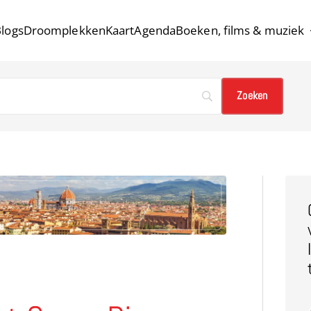
logs
Droomplekken
Kaart
Agenda
Boeken, films & muziek