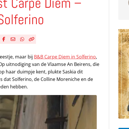
st Carpe Diem –
Solferino
Deel via Facebook
Deel via e-mail
Deel via WhatsApp
Kopieër link
Kopieer huidige URL naar klembord
feestje, maar bij
B&B Carpe Diem in Solferino
,
 Op uitnodiging van de Vlaamse An Beirens, die
p haar duimpje kent, plukte Saskia dit
s dat Solferino, de Colline Moreniche en de
ieden hebben.