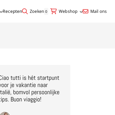
Recepten
Zoeken
Webshop
Mail ons
0
Ciao tutti is hét startpunt
voor je vakantie naar
Italië, bomvol persoonlijke
tips. Buon viaggio!