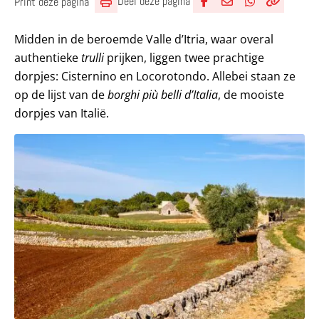
Deel deze pagina
Print deze pagina
Deel via Facebook
Deel via e-mail
Deel via What
Kopieër lin
Kopieer hu
Midden in de beroemde Valle d’Itria, waar overal
authentieke
trulli
prijken, liggen twee prachtige
dorpjes: Cisternino en Locorotondo. Allebei staan ze
op de lijst van de
borghi più belli d’Italia
, de mooiste
dorpjes van Italië.