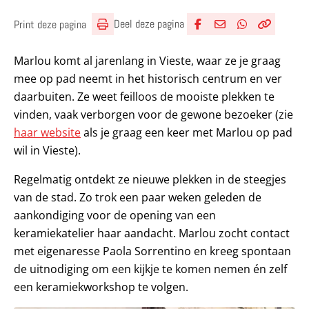
Deel deze pagina
Print deze pagina
Deel via Facebook
Deel via e-mail
Deel via What
Kopieër lin
Kopieer hu
Marlou komt al jarenlang in Vieste, waar ze je graag
mee op pad neemt in het historisch centrum en ver
daarbuiten. Ze weet feilloos de mooiste plekken te
vinden, vaak verborgen voor de gewone bezoeker (zie
haar website
als je graag een keer met Marlou op pad
wil in Vieste).
Regelmatig ontdekt ze nieuwe plekken in de steegjes
van de stad. Zo trok een paar weken geleden de
aankondiging voor de opening van een
keramiekatelier haar aandacht. Marlou zocht contact
met eigenaresse Paola Sorrentino en kreeg spontaan
de uitnodiging om een kijkje te komen nemen én zelf
een keramiekworkshop te volgen.