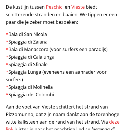
De kustlijn tussen
Peschici
en
Vieste
biedt
schitterende stranden en baaien. We tippen er een
paar die je zeker moet bezoeken:
*
Baia di San Nicola
*
Spiaggia di Zaiana
*
Baia di Manaccora (voor surfers een paradijs)
*
Spiaggia di Calalunga
*
Spiaggia di Sfinale
*
Spiaggia Lunga (eveneens een aanrader voor
surfers)
*
Spiaggia di Molinella
*
Spiaggia dei Colombi
Aan de voet van Vieste schittert het strand van
Pizzomunno, dat zijn naam dankt aan de torenhoge
witte kalksteen aan de rand van het strand. Via
deze
link
luister je naar het prachtige lied
La leggenda di