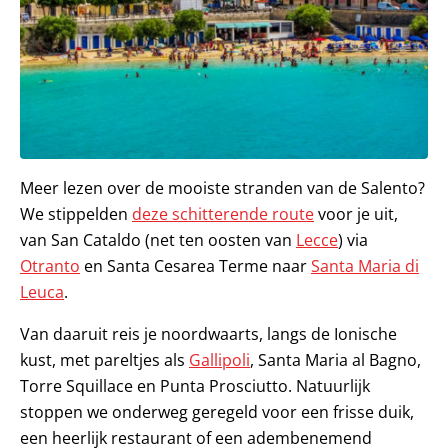
Meer lezen over de mooiste stranden van de Salento?
We stippelden
deze schitterende route
voor je uit,
van San Cataldo (net ten oosten van
Lecce
) via
Otranto
en Santa Cesarea Terme naar
Santa Maria di
Leuca
.
Van daaruit reis je noordwaarts, langs de Ionische
kust, met pareltjes als
Gallipoli
, Santa Maria al Bagno,
Torre Squillace en Punta Prosciutto. Natuurlijk
stoppen we onderweg geregeld voor een frisse duik,
een heerlijk restaurant of een adembenemend