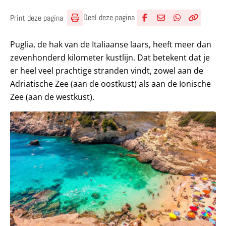
Deel deze pagina
Print deze pagina
Deel via Facebook
Deel via e-mail
Deel via What
Kopieër lin
Kopieer hu
Puglia, de hak van de Italiaanse laars, heeft meer dan
zevenhonderd kilometer kustlijn. Dat betekent dat je
er heel veel prachtige stranden vindt, zowel aan de
Adriatische Zee (aan de oostkust) als aan de Ionische
Zee (aan de westkust).