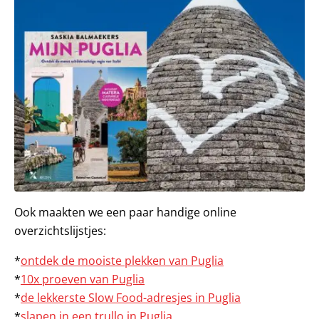
Ook maakten we een paar handige online
overzichtslijstjes:
*
ontdek de mooiste plekken van Puglia
*
10x proeven van Puglia
*
de lekkerste Slow Food-adresjes in Puglia
*
slapen in een trullo in Puglia