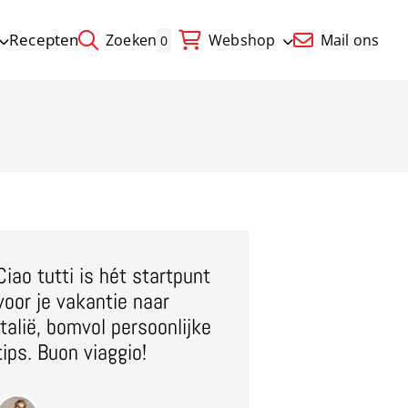
Recepten
Zoeken
Webshop
Mail ons
0
Ciao tutti is hét startpunt
voor je vakantie naar
Italië, bomvol persoonlijke
tips. Buon viaggio!