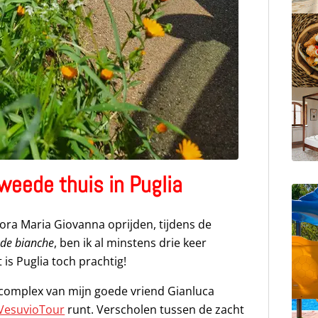
tweede thuis in Puglia
mora Maria Giovanna oprijden, tijdens de
ade bianche
, ben ik al minstens drie keer
 is Puglia toch prachtig!
complex van mijn goede vriend Gianluca
VesuvioTour
runt. Verscholen tussen de zacht