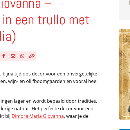
Giovanna –
in een trullo met
ia)
Deel via Facebook
Deel via e-mail
Deel via WhatsApp
Kopieër link
Kopieer huidige URL naar klembord
l, bijna tijdloos decor voor een onvergetelijke
izen, wijn- en olijfboomgaarden en vooral heel
lingen lager en wordt bepaald door tradities,
erige natuur. Het perfecte decor voor een
kt bij
Dimora Maria Giovanna
, waar je de
.