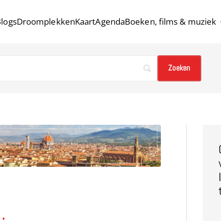
logs
Droomplekken
Kaart
Agenda
Boeken, films & muziek