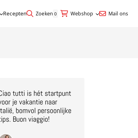
Recepten
Zoeken
Webshop
Mail ons
0
Ciao tutti is hét startpunt
voor je vakantie naar
Italië, bomvol persoonlijke
tips. Buon viaggio!