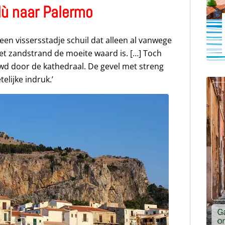
lù naar Palermo
een vissersstadje schuil dat alleen al vanwege
et zandstrand de moeite waard is. […] Toch
uwd door de kathedraal. De gevel met streng
lijke indruk.’