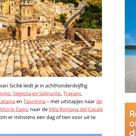
n Sicilië leidt je in achthonderdvijftig
ermo
,
Segesta en Selinunte
,
Trapani
,
Catania
en
Taormina
– met uitstapjes naar
de
Vito lo Capo
, naar de
Villa Romana del Casale
m er minstens een dag of tien voor uit te