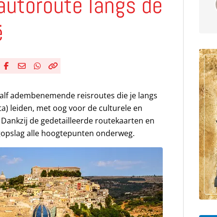
autoroute langs de
ë
Deel via Facebook
Deel via e-mail
Deel via WhatsApp
Kopieër link
Kopieer huidige URL naar klembord
aalf adembenemende reisroutes die je langs
ta) leiden, met oog voor de culturele en
o. Dankzij de gedetailleerde routekaarten en
ogopslag alle hoogtepunten onderweg.