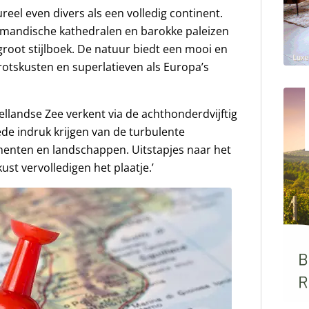
tureel even divers als een volledig continent.
rmandische kathedralen en barokke paleizen
groot stijlboek. De natuur biedt een mooi en
rotskusten en superlatieven als Europa’s
ellandse Zee verkent via de achthonderdvijftig
ede indruk krijgen van de turbulente
enten en landschappen. Uitstapjes naar het
ust vervolledigen het plaatje.’