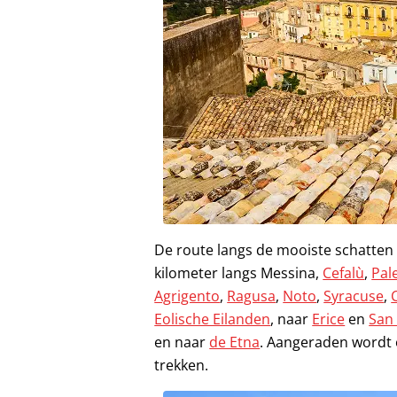
De route langs de mooiste schatten va
kilometer langs Messina,
Cefalù
,
Pal
Agrigento
,
Ragusa
,
Noto
,
Syracuse
,
Eolische Eilanden
, naar
Erice
en
San 
en naar
de Etna
. Aangeraden wordt o
trekken.