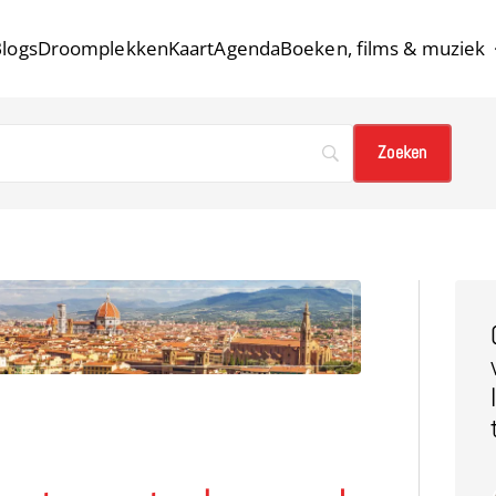
logs
Droomplekken
Kaart
Agenda
Boeken, films & muziek