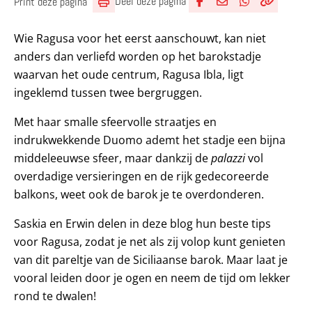
Deel deze pagina
Print deze pagina
Deel via Facebook
Deel via e-mail
Deel via What
Kopieër lin
Kopieer hu
Wie Ragusa voor het eerst aanschouwt, kan niet
anders dan verliefd worden op het barokstadje
waarvan het oude centrum, Ragusa Ibla, ligt
ingeklemd tussen twee bergruggen.
Met haar smalle sfeervolle straatjes en
indrukwekkende Duomo ademt het stadje een bijna
middeleeuwse sfeer, maar dankzij de
palazzi
vol
overdadige versieringen en de rijk gedecoreerde
balkons, weet ook de barok je te overdonderen.
Saskia en Erwin delen in deze blog hun beste tips
voor Ragusa, zodat je net als zij volop kunt genieten
van dit pareltje van de Siciliaanse barok. Maar laat je
vooral leiden door je ogen en neem de tijd om lekker
rond te dwalen!