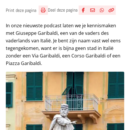
Deel deze pagina
Print deze pagina
Deel via Facebook
Deel via e-mail
Deel via What
Kopieër lin
Kopieer hu
In onze nieuwste podcast laten we je kennismaken
met Giuseppe Garibaldi, een van de vaders des
vaderlands van Italië. Je bent zijn naam vast wel eens
tegengekomen, want er is bijna geen stad in Italië
zonder een Via Garibaldi, een Corso Garibaldi of een
Piazza Garibaldi.