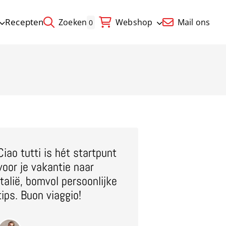
Recepten
Zoeken
Webshop
Mail ons
0
Ciao tutti is hét startpunt
voor je vakantie naar
Italië, bomvol persoonlijke
tips. Buon viaggio!