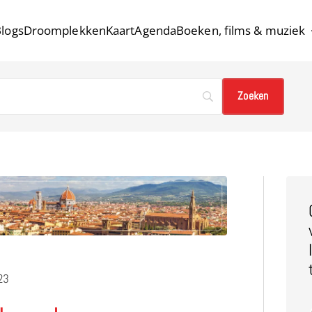
logs
Droomplekken
Kaart
Agenda
Boeken, films & muziek
23