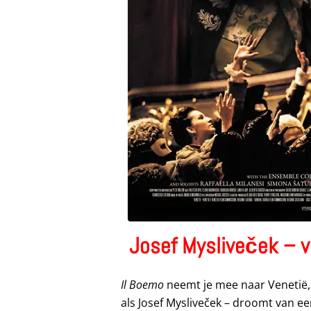
Josef Mysliveček – v
Il Boemo
neemt je mee naar Venetië,
als Josef Mysliveček – droomt van e