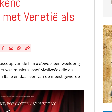
nkend
met Venetië als
Deel via Facebook
Deel via e-mail
Deel via WhatsApp
Kopieër link
Kopieer huidige URL naar klembord
ioscoop van de film
Il Boemo
, een weelderig
uwse musicus Josef Mysliveček die als
in Italië en daar een van de meest gevierde