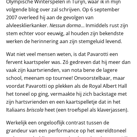
Olympische Winterspelen in Turijn, waar ik in mijn
volgende blog over zal schrijven. Op 6 september
2007 overleed hij aan de gevolgen van
alvleesklierkanker.
Nessun dorma
… Inmiddels rust zijn
stem echter voor eeuwig, al houden zijn bekendste
werken de herinnering aan zijn stemgeluid levend.
Wat niet veel mensen weten, is dat Pavarotti een
fervent kaartspeler was. Zó gedreven dat hij meer dan
vaak zijn kaartvrienden, van nota bene de lagere
school, meenam op tournee! Onvoorstelbaar, maar
voordat Pavarotti op plekken als de Royal Albert Hall
het toneel op ging, vermaakte hij zich backstage met
zijn hartsvrienden en een kaartspelletje dat in het
Italiaans
briscola
heet (een troefspel als klaverjassen).
Werkelijk een ongelooflijk contrast tussen de
grandeur van een performance op het wereldtoneel