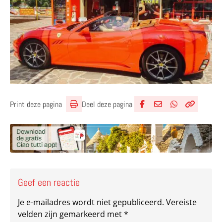
Deel deze pagina
Print deze pagina
Deel via Facebook
Deel via e-mail
Deel via What
Kopieër lin
Kopieer hu
Geef een reactie
Je e-mailadres wordt niet gepubliceerd.
Vereiste
velden zijn gemarkeerd met
*