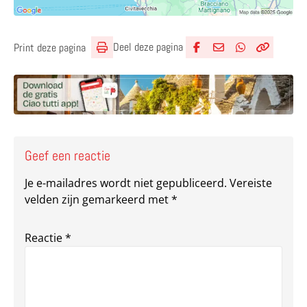
Deel deze pagina
Print deze pagina
Deel via Facebook
Deel via e-mail
Deel via What
Kopieër lin
Kopieer hu
Geef een reactie
Je e-mailadres wordt niet gepubliceerd.
Vereiste
velden zijn gemarkeerd met
*
Reactie
*