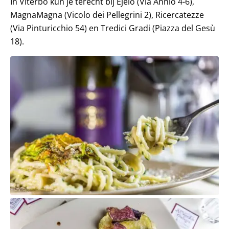
In Viterbo kun je terecht bij Èjelo (Via Annio 4-6),
MagnaMagna (Vicolo dei Pellegrini 2), Ricercatezze
(Via Pinturicchio 54) en Tredici Gradi (Piazza del Gesù
18).