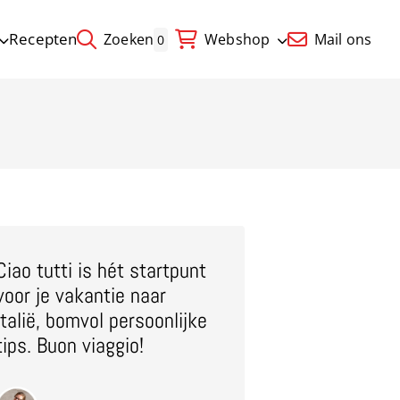
Recepten
Zoeken
Webshop
Mail ons
0
Ciao tutti is hét startpunt
voor je vakantie naar
Italië, bomvol persoonlijke
tips. Buon viaggio!