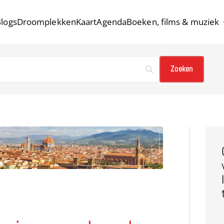
logs
Droomplekken
Kaart
Agenda
Boeken, films & muziek