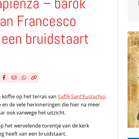
Sapienza – barok
an Francesco
 een bruidstaart
Deel via Facebook
Deel via e-mail
Deel via WhatsApp
Kopieër link
Kopieer huidige URL naar klembord
koffie op het terras van
Caffè Sant’Eustachio
.
e en de vele herinneringen die hier na meer
r ook vanwege het uitzicht.
t op het wervelende torentje van de kerk
eg heeft van een bruidstaart.