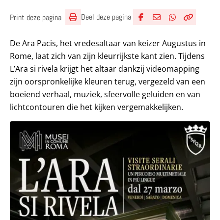
Deel deze pagina
Print deze pagina
Deel via Facebook
Deel via e-mail
Deel via What
Kopieër lin
Kopieer hu
De Ara Pacis, het vredesaltaar van keizer Augustus in
Rome, laat zich van zijn kleurrijkste kant zien. Tijdens
L’Ara si rivela krijgt het altaar dankzij videomapping
zijn oorspronkelijke kleuren terug, vergezeld van een
boeiend verhaal, muziek, sfeervolle geluiden en van
lichtcontouren die het kijken vergemakkelijken.