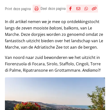
Deel deze pagina
Print deze pagina
Deel via Facebook
Deel via e-mail
Deel via What
Kopieër lin
Kopieer hu
In dit artikel nemen we je mee op ontdekkingstocht
langs de zeven mooiste
balconi
, balkons, van Le
Marche. Deze dorpjes worden zo genoemd omdat ze
fantastisch uitzicht bieden over het landschap van Le
Marche, van de Adriatische Zee tot aan de bergen.
Van noord naar zuid bewonderen we het uitzicht in
Fiorenzuola di Focara, Sirolo, Staffolo, Cingoli, Torre
di Palme, Ripatransone en Grottammare.
Andiamo?!