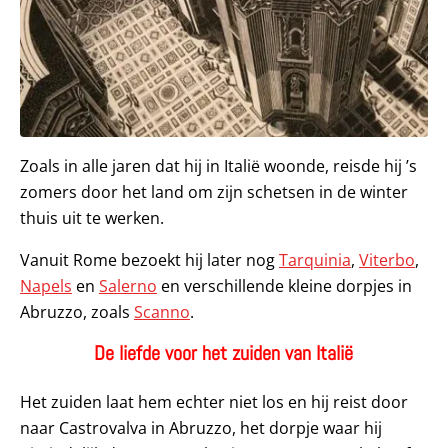
Zoals in alle jaren dat hij in Italië woonde, reisde hij ’s
zomers door het land om zijn schetsen in de winter
thuis uit te werken.
Vanuit Rome bezoekt hij later nog
Tarquinia
,
Viterbo
,
Napels
en
Salerno
en verschillende kleine dorpjes in
Abruzzo, zoals
Scanno
.
De liefde voor het zuiden van Italië
Het zuiden laat hem echter niet los en hij reist door
naar Castrovalva in Abruzzo, het dorpje waar hij