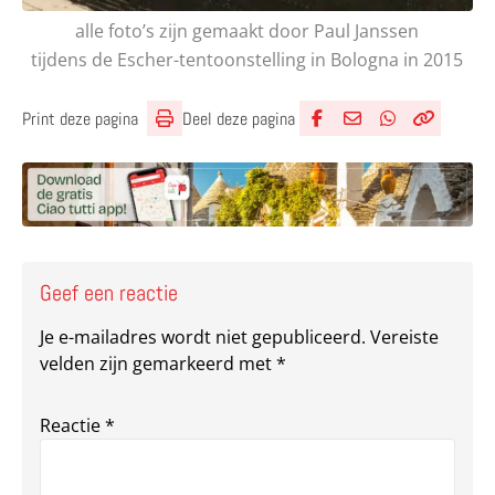
alle foto’s zijn gemaakt door Paul Janssen
tijdens de Escher-tentoonstelling in Bologna in 2015
Deel deze pagina
Print deze pagina
Deel via Facebook
Deel via e-mail
Deel via What
Kopieër lin
Kopieer hu
Geef een reactie
Je e-mailadres wordt niet gepubliceerd.
Vereiste
velden zijn gemarkeerd met
*
Reactie
*