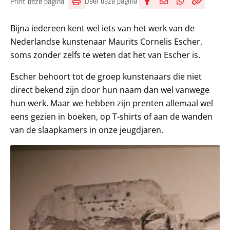
Deel deze pagina
Print deze pagina
Deel via Facebook
Deel via e-mail
Deel via What
Kopieër lin
Kopieer hu
Bijna iedereen kent wel iets van het werk van de
Nederlandse kunstenaar Maurits Cornelis Escher,
soms zonder zelfs te weten dat het van Escher is.
Escher behoort tot de groep kunstenaars die niet
direct bekend zijn door hun naam dan wel vanwege
hun werk. Maar we hebben zijn prenten allemaal wel
eens gezien in boeken, op T-shirts of aan de wanden
van de slaapkamers in onze jeugdjaren.