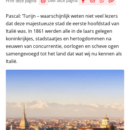
Deel deze pagina
Print deze pagina
Deel via Facebook
Deel via e-mail
Deel via What
Kopieër lin
Kopieer hu
Pascal: ‘Turijn – waarschijnlijk weten niet veel lezers
dat deze majestueuze stad de eerste hoofdstad van
Italië was. In 1861 werden alle in de laars gelegen
koninkrijkjes, stadstaatjes en hertogdommen na
eeuwen van concurrentie, oorlogen en scheve ogen
samengevoegd tot het land dat wat wij nu kennen als
Italië.