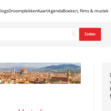
logs
Droomplekken
Kaart
Agenda
Boeken, films & muziek