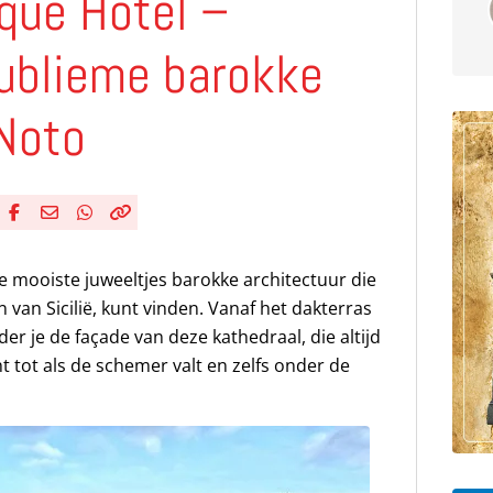
ique Hotel –
sublieme barokke
 Noto
Deel via Facebook
Deel via e-mail
Deel via WhatsApp
Kopieër link
Kopieer huidige URL naar klembord
e mooiste juweeltjes barokke architectuur die
n van Sicilië, kunt vinden. Vanaf het dakterras
r je de façade van deze kathedraal, die altijd
ht tot als de schemer valt en zelfs onder de