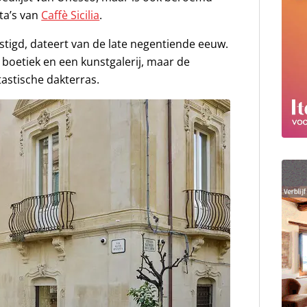
ita’s van
Caffè Sicilia
.
stigd, dateert van de late negentiende eeuw.
 boetiek en een kunstgalerij, maar de
tastische dakterras.