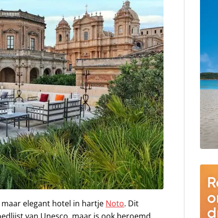
n maar elegant hotel in hartje
Noto
. Dit
oedlijst van Unesco, maar is ook beroemd