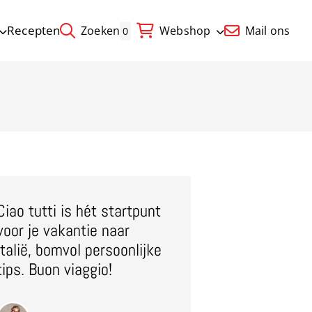
Recepten
Zoeken
Webshop
Mail ons
0
Ciao tutti is hét startpunt
voor je vakantie naar
Italië, bomvol persoonlijke
tips. Buon viaggio!