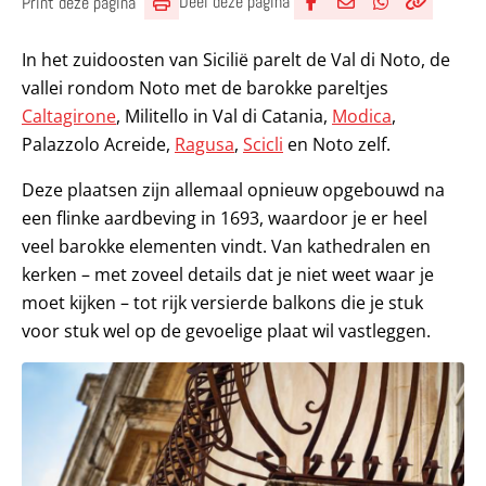
Deel deze pagina
Print deze pagina
Deel via Facebook
Deel via e-mail
Deel via What
Kopieër lin
Kopieer hu
In het zuidoosten van Sicilië parelt de Val di Noto, de
vallei rondom Noto met de barokke pareltjes
Caltagirone
, Militello in Val di Catania,
Modica
,
Palazzolo Acreide,
Ragusa
,
Scicli
en Noto zelf.
Deze plaatsen zijn allemaal opnieuw opgebouwd na
een flinke aardbeving in 1693, waardoor je er heel
veel barokke elementen vindt. Van kathedralen en
kerken – met zoveel details dat je niet weet waar je
moet kijken – tot rijk versierde balkons die je stuk
voor stuk wel op de gevoelige plaat wil vastleggen.