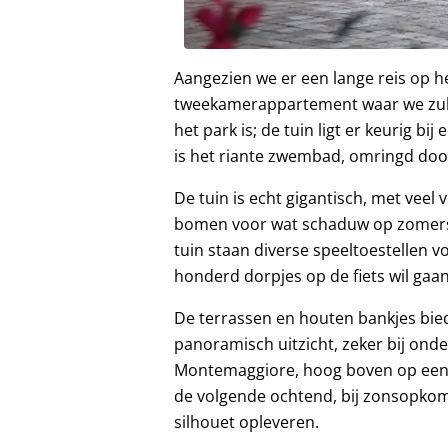
Aangezien we er een lange reis op he
tweekamerappartement waar we zullen
het park is; de tuin ligt er keurig bi
is het riante zwembad, omringd door
De tuin is echt gigantisch, met vee
bomen voor wat schaduw op zomerse
tuin staan diverse speeltoestellen vo
honderd dorpjes op de fiets wil gaa
De terrassen en houten bankjes bie
panoramisch uitzicht, zeker bij ond
Montemaggiore, hoog boven op een 
de volgende ochtend, bij zonsopkoms
silhouet opleveren.