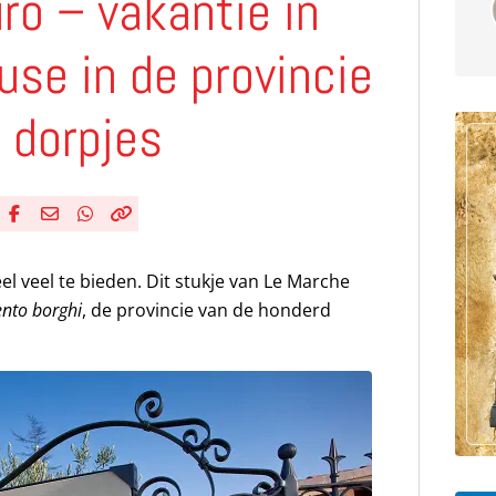
ro – vakantie in
use in de provincie
 dorpjes
Deel via Facebook
Deel via e-mail
Deel via WhatsApp
Kopieër link
Kopieer huidige URL naar klembord
l veel te bieden. Dit stukje van Le Marche
ento borghi
, de provincie van de honderd