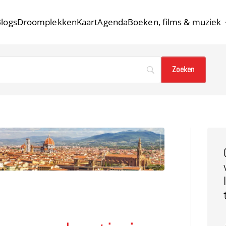
logs
Droomplekken
Kaart
Agenda
Boeken, films & muziek