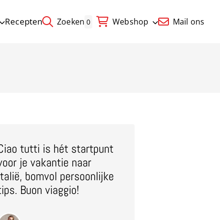
Recepten
Zoeken
Webshop
Mail ons
0
Ciao tutti is hét startpunt
voor je vakantie naar
Italië, bomvol persoonlijke
tips. Buon viaggio!