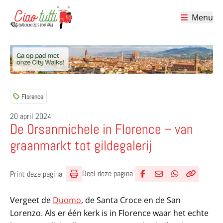
Menu
Ciao tutti – de beste tips voor je vakantie in Italië
Florence
20 april 2024
De Orsanmichele in Florence – van
graanmarkt tot gildegalerij
Deel deze pagina
Print deze pagina
Deel via Facebook
Deel via e-mail
Deel via What
Kopieër lin
Kopieer hu
Vergeet de
Duomo
, de Santa Croce en de San
Lorenzo. Als er één kerk is in Florence waar het echte