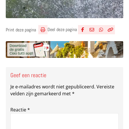
Deel deze pagina
Print deze pagina
Deel via Facebook
Deel via e-mail
Deel via What
Kopieër lin
Kopieer hu
Geef een reactie
Je e-mailadres wordt niet gepubliceerd.
Vereiste
velden zijn gemarkeerd met
*
Reactie
*