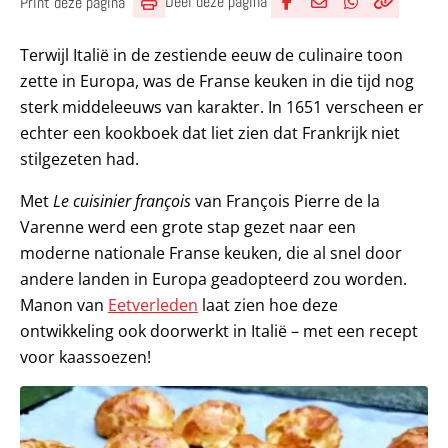
Deel deze pagina
Print deze pagina
Deel via Facebook
Deel via e-mail
Deel via What
Kopieër lin
Kopieer hu
Terwijl Italië in de zestiende eeuw de culinaire toon
zette in Europa, was de Franse keuken in die tijd nog
sterk middeleeuws van karakter. In 1651 verscheen er
echter een kookboek dat liet zien dat Frankrijk niet
stilgezeten had.
Met
Le cuisinier françois
van François Pierre de la
Varenne werd een grote stap gezet naar een
moderne nationale Franse keuken, die al snel door
andere landen in Europa geadopteerd zou worden.
Manon van
Eetverleden
laat zien hoe deze
ontwikkeling ook doorwerkt in Italië – met een recept
voor kaassoezen!