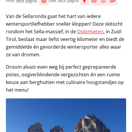
Deel deze pagina
Print deze pagina
Deel via Facebook
Deel via e-mail
Deel via What
Kopieër lin
Kopieer hu
Van de Sellaronda gaat het hart van iedere
wintersportliefhebber sneller kloppen! Deze skitocht
rondom het Sella-massief, in de
Dolomieten
, in Zuid-
Tirol, beslaat maar liefst veertig kilometer en biedt de
gemiddelde én gevorderde wintersporter alles waar
ze van dromen.
Droom alvast even weg bij perfect geprepareerde
pistes, oogverblindende vergezichten én een ruime
keuze aan berghutten met culinaire hoogstandjes op
het menu!