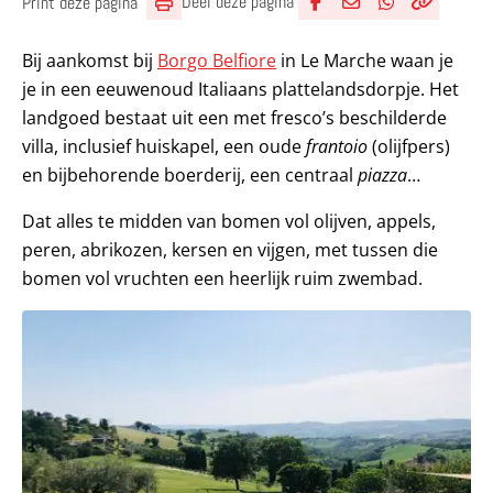
Deel deze pagina
Print deze pagina
Deel via Facebook
Deel via e-mail
Deel via What
Kopieër lin
Kopieer hu
Bij aankomst bij
Borgo Belfiore
in Le Marche waan je
je in een eeuwenoud Italiaans plattelandsdorpje. Het
landgoed bestaat uit een met fresco’s beschilderde
villa, inclusief huiskapel, een oude
frantoio
(olijfpers)
en bijbehorende boerderij, een centraal
piazza
…
Dat alles te midden van bomen vol olijven, appels,
peren, abrikozen, kersen en vijgen, met tussen die
bomen vol vruchten een heerlijk ruim zwembad.