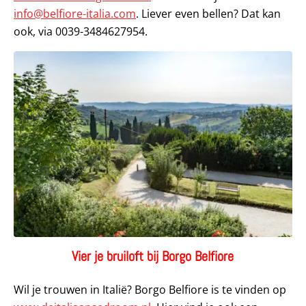
info@belfiore-italia.com
. Liever even bellen? Dat kan
ook, via 0039-3484627954.
Vier je bruiloft bij Borgo Belfiore
Wil je trouwen in Italië? Borgo Belfiore is te vinden op