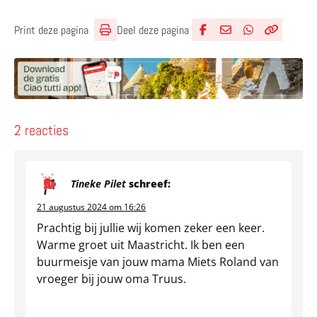
Deel deze pagina
Print deze pagina
Deel via Facebook
Deel via e-mail
Deel via What
Kopieër lin
Kopieer hu
2 reacties
Tineke Pilet
schreef:
21 augustus 2024 om 16:26
Prachtig bij jullie wij komen zeker een keer.
Warme groet uit Maastricht. Ik ben een
buurmeisje van jouw mama Miets Roland van
vroeger bij jouw oma Truus.