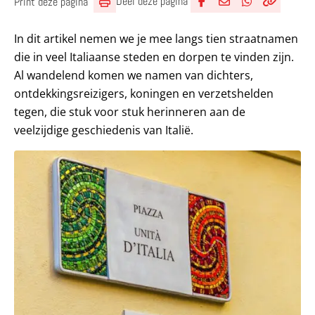
Deel deze pagina
Print deze pagina
Deel via Facebook
Deel via e-mail
Deel via What
Kopieër lin
Kopieer hu
In dit artikel nemen we je mee langs tien straatnamen
die in veel Italiaanse steden en dorpen te vinden zijn.
Al wandelend komen we namen van dichters,
ontdekkingsreizigers, koningen en verzetshelden
tegen, die stuk voor stuk herinneren aan de
veelzijdige geschiedenis van Italië.