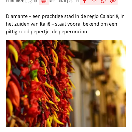
Deel deze pagina
Print deze pagina
Deel via Facebook
Deel via e-mail
Deel via What
Kopieër lin
Kopieer hu
Diamante – een prachtige stad in de regio Calabrië, in
het zuiden van Italië – staat vooral bekend om een
pittig rood pepertje, de peperoncino.