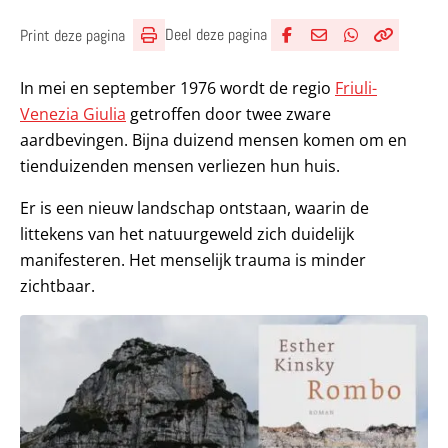
Deel deze pagina
Print deze pagina
Deel via Facebook
Deel via e-mail
Deel via What
Kopieër lin
Kopieer hu
In mei en september 1976 wordt de regio
Friuli-
Venezia Giulia
getroffen door twee zware
aardbevingen. Bijna duizend mensen komen om en
tienduizenden mensen verliezen hun huis.
Er is een nieuw landschap ontstaan, waarin de
littekens van het natuurgeweld zich duidelijk
manifesteren. Het menselijk trauma is minder
zichtbaar.