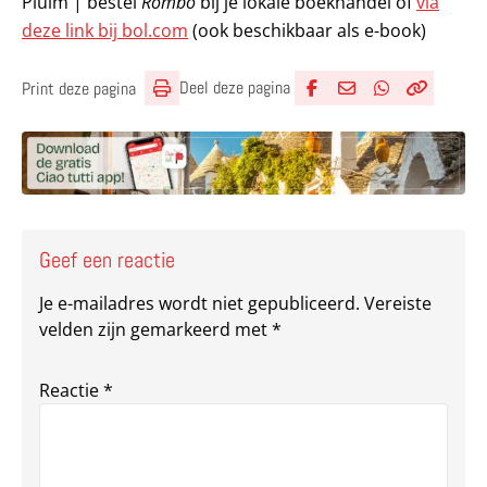
Pluim | bestel
Rombo
bij je lokale boekhandel of
via
deze link bij bol.com
(ook beschikbaar als e-book)
Deel deze pagina
Print deze pagina
Deel via Facebook
Deel via e-mail
Deel via What
Kopieër lin
Kopieer hu
Geef een reactie
Je e-mailadres wordt niet gepubliceerd.
Vereiste
velden zijn gemarkeerd met
*
Reactie
*