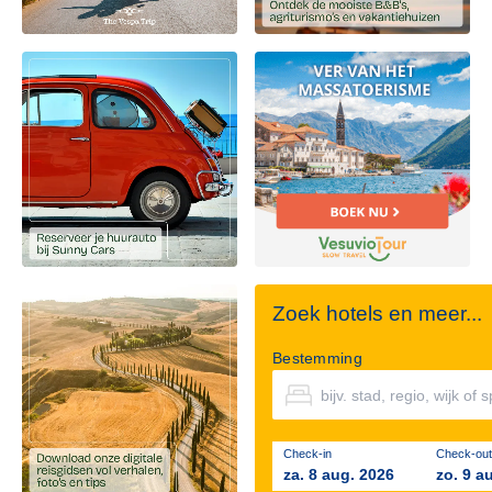
Zoek hotels en meer...
Bestemming
Check-in
Check-out
za. 8 aug. 2026
zo. 9 a