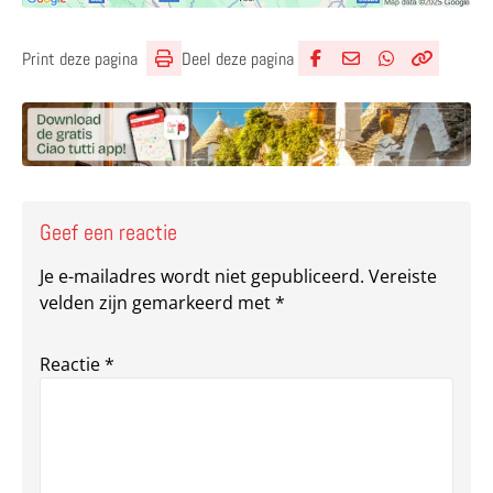
Deel deze pagina
Print deze pagina
Deel via Facebook
Deel via e-mail
Deel via What
Kopieër lin
Kopieer hu
Geef een reactie
Je e-mailadres wordt niet gepubliceerd.
Vereiste
velden zijn gemarkeerd met
*
Reactie
*