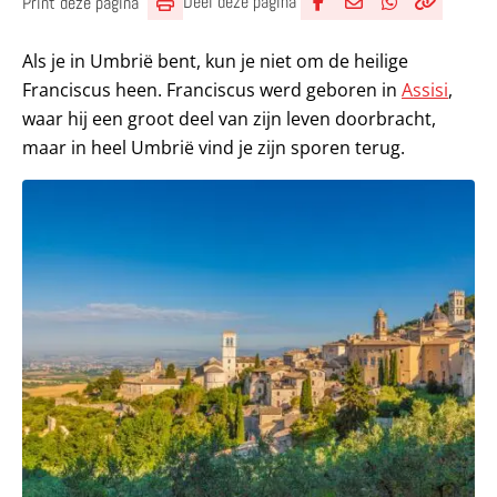
Deel deze pagina
Print deze pagina
Deel via Facebook
Deel via e-mail
Deel via What
Kopieër lin
Kopieer hu
Als je in Umbrië bent, kun je niet om de heilige
Franciscus heen. Franciscus werd geboren in
Assisi
,
waar hij een groot deel van zijn leven doorbracht,
maar in heel Umbrië vind je zijn sporen terug.