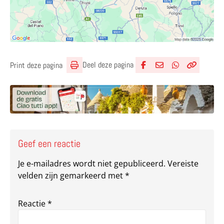
Deel deze pagina
Print deze pagina
Deel via Facebook
Deel via e-mail
Deel via What
Kopieër lin
Kopieer hu
Geef een reactie
Je e-mailadres wordt niet gepubliceerd.
Vereiste
velden zijn gemarkeerd met
*
Reactie
*