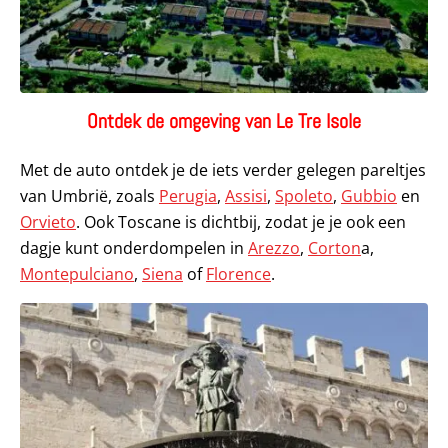
Ontdek de omgeving van Le Tre Isole
Met de auto ontdek je de iets verder gelegen pareltjes
van Umbrië, zoals
Perugia
,
Assisi
,
Spoleto
,
Gubbio
en
Orvieto
. Ook Toscane is dichtbij, zodat je je ook een
dagje kunt onderdompelen in
Arezzo
,
Corton
a,
Montepulciano
,
Siena
of
Florence
.