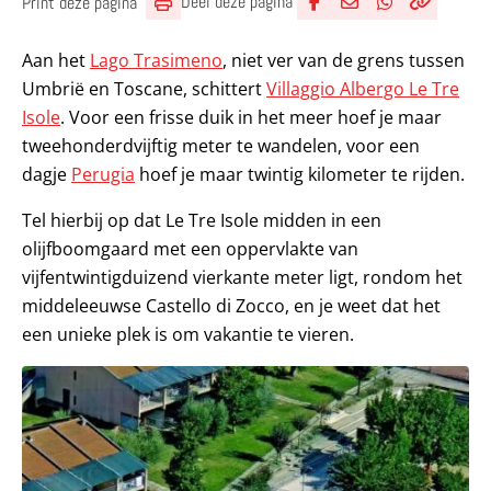
Deel deze pagina
Print deze pagina
Deel via Facebook
Deel via e-mail
Deel via What
Kopieër lin
Kopieer hu
Aan het
Lago Trasimeno
, niet ver van de grens tussen
Umbrië en Toscane, schittert
Villaggio Albergo Le Tre
Isole
. Voor een frisse duik in het meer hoef je maar
tweehonderdvijftig meter te wandelen, voor een
dagje
Perugia
hoef je maar twintig kilometer te rijden.
Tel hierbij op dat Le Tre Isole midden in een
olijfboomgaard met een oppervlakte van
vijfentwintigduizend vierkante meter ligt, rondom het
middeleeuwse Castello di Zocco, en je weet dat het
een unieke plek is om vakantie te vieren.