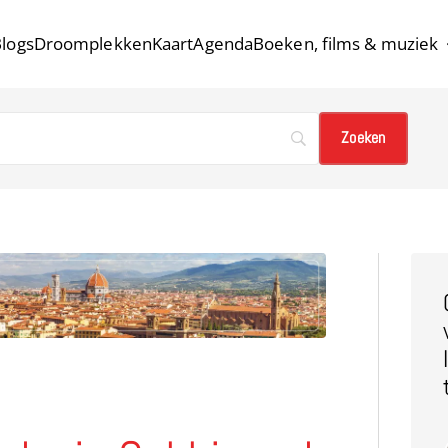
logs
Droomplekken
Kaart
Agenda
Boeken, films & muziek