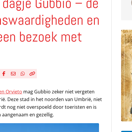
 dagje Gubbio – de
nswaardigheden en
r een bezoek met
Deel via Facebook
Deel via e-mail
Deel via WhatsApp
Kopieër link
Kopieer huidige URL naar klembord
en Orvieto
mag Gubbio zeker niet vergeten
ië. Deze stad in het noorden van Umbrië, niet
dt nog niet overspoeld door toeristen en is
 aangenaam en gezellig.