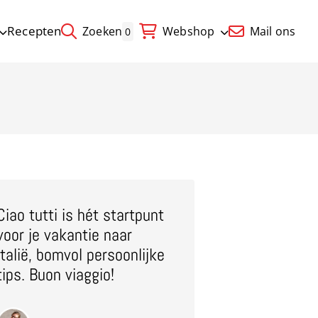
Recepten
Zoeken
Webshop
Mail ons
0
Ciao tutti is hét startpunt
voor je vakantie naar
Italië, bomvol persoonlijke
tips. Buon viaggio!