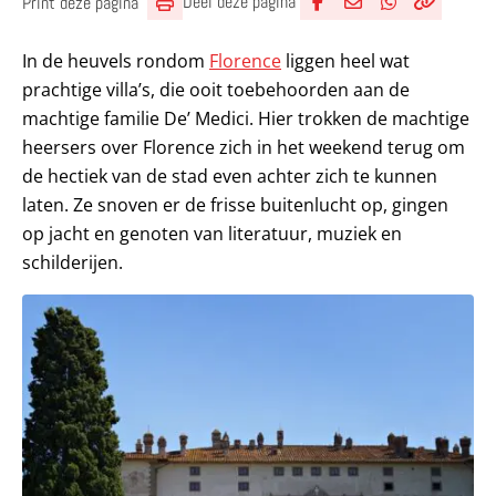
Deel deze pagina
Print deze pagina
Deel via Facebook
Deel via e-mail
Deel via What
Kopieër lin
Kopieer hu
In de heuvels rondom
Florence
liggen heel wat
prachtige villa’s, die ooit toebehoorden aan de
machtige familie De’ Medici. Hier trokken de machtige
heersers over Florence zich in het weekend terug om
de hectiek van de stad even achter zich te kunnen
laten. Ze snoven er de frisse buitenlucht op, gingen
op jacht en genoten van literatuur, muziek en
schilderijen.