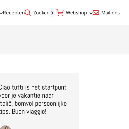
Recepten
Zoeken
Webshop
Mail ons
0
Ciao tutti is hét startpunt
voor je vakantie naar
Italië, bomvol persoonlijke
tips. Buon viaggio!