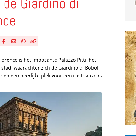
 de Giardino di
nce
Deel via Facebook
Deel via e-mail
Deel via WhatsApp
Kopieër link
Kopieer huidige URL naar klembord
Florence is het imposante Palazzo Pitti, het
tad, waarachter zich de Giardino di Boboli
ad en een heerlijke plek voor een rustpauze na