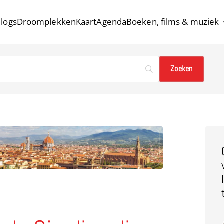
logs
Droomplekken
Kaart
Agenda
Boeken, films & muziek