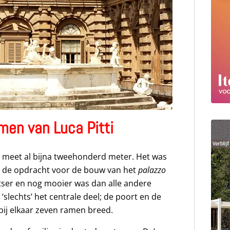
men van Luca Pitti
ti meet al bijna tweehonderd meter. Het was
die de opdracht voor de bouw van het
palazzo
otser en nog mooier was dan alle andere
 ‘slechts’ het centrale deel; de poort en de
bij elkaar zeven ramen breed.