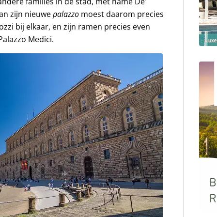
 andere families in de stad, met name De’
van zijn nieuwe
palazzo
moest daarom precies
rozzi bij elkaar, en zijn ramen precies even
Palazzo Medici.