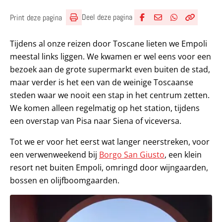
Deel deze pagina
Print deze pagina
Deel via Facebook
Deel via e-mail
Deel via What
Kopieër lin
Kopieer hu
Tijdens al onze reizen door Toscane lieten we Empoli
meestal links liggen. We kwamen er wel eens voor een
bezoek aan de grote supermarkt even buiten de stad,
maar verder is het een van de weinige Toscaanse
steden waar we nooit een stap in het centrum zetten.
We komen alleen regelmatig op het station, tijdens
een overstap van Pisa naar Siena of viceversa.
Tot we er voor het eerst wat langer neerstreken, voor
een verwenweekend bij
Borgo San Giusto
, een klein
resort net buiten Empoli, omringd door wijngaarden,
bossen en olijfboomgaarden.