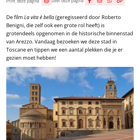
Deel deze pagina
Print deze pagina
Deel via Facebook
Deel via e-mail
Deel via What
Kopieër lin
Kopieer hu
De film
La vita è bella
(geregisseerd door Roberto
Benigni, die zelf ook een grote rol heeft) is
grotendeels opgenomen in de historische binnenstad
van Arezzo. Vandaag bezoeken we deze stad in
Toscane en tippen we een aantal plekken die je er
gezien moet hebben!