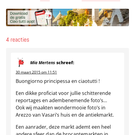
Deel via Facebook
Deel via e-mail
Deel via What
Kopieër lin
Kopieer hu
4 reacties
Mia Mertens
schreef:
30 maart 2015 om 11:51
Buongiorno principessa en ciaotutti !
Een dikke proficiat voor jullie schitterende
reportages en adembenemende foto’s…
Ook wij maakten wondermooie foto’s in
Arezzo van Vasari’s huis en de antiekmarkt.
Een aanrader, deze markt ademt een heel
andere sfeer dan de brocantemarkten in