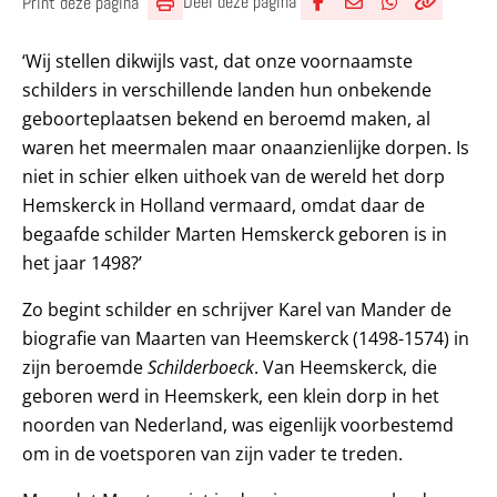
Deel deze pagina
Print deze pagina
Deel via Facebook
Deel via e-mail
Deel via What
Kopieër lin
Kopieer hu
‘Wij stellen dikwijls vast, dat onze voornaamste
schilders in verschillende landen hun onbekende
geboorteplaatsen bekend en beroemd maken, al
waren het meermalen maar onaanzienlijke dorpen. Is
niet in schier elken uithoek van de wereld het dorp
Hemskerck in Holland vermaard, omdat daar de
begaafde schilder Marten Hemskerck geboren is in
het jaar 1498?’
Zo begint schilder en schrijver Karel van Mander de
biografie van Maarten van Heemskerck (1498-1574) in
zijn beroemde
Schilderboeck
. Van Heemskerck, die
geboren werd in Heemskerk, een klein dorp in het
noorden van Nederland, was eigenlijk voorbestemd
om in de voetsporen van zijn vader te treden.