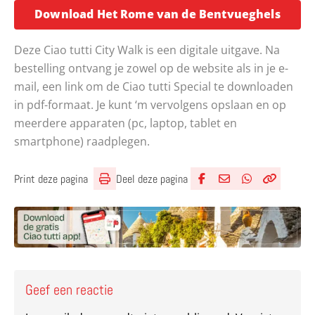
Opent
Download Het Rome van de Bentvueghels
Deze Ciao tutti City Walk is een digitale uitgave. Na
bestelling ontvang je zowel op de website als in je e-
mail, een link om de Ciao tutti Special te downloaden
in pdf-formaat. Je kunt ‘m vervolgens opslaan en op
meerdere apparaten (pc, laptop, tablet en
smartphone) raadplegen.
Deel deze pagina
Print deze pagina
Deel via Facebook
Deel via e-mail
Deel via What
Kopieër lin
Kopieer hu
Geef een reactie