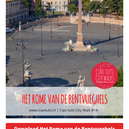
Opent
Download Het Rome van de Bentvueghels