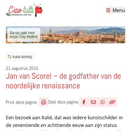
Menu
Ciao tutti – de beste tips voor je vakantie in Italië
Italië dichtbij
21 augustus 2015
Jan van Scorel – de godfather van de
noordelijke renaissance
Deel deze pagina
Print deze pagina
Deel via Facebook
Deel via e-mail
Deel via What
Kopieër lin
Kopieer hu
Een bezoek aan Italië, dat was iedere kunstschilder in
de zeventiende en achttiende eeuw aan zijn status