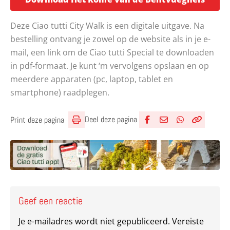
Deze Ciao tutti City Walk is een digitale uitgave. Na
bestelling ontvang je zowel op de website als in je e-
mail, een link om de Ciao tutti Special te downloaden
in pdf-formaat. Je kunt ‘m vervolgens opslaan en op
meerdere apparaten (pc, laptop, tablet en
smartphone) raadplegen.
Deel deze pagina
Print deze pagina
Deel via Facebook
Deel via e-mail
Deel via What
Kopieër lin
Kopieer hu
Geef een reactie
Je e-mailadres wordt niet gepubliceerd.
Vereiste