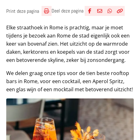
Deel deze pagina
Print deze pagina
Deel via Facebook
Deel via e-mail
Deel via What
Kopieër lin
Kopieer hu
Elke straathoek in Rome is prachtig, maar je moet
tijdens je bezoek aan Rome de stad eigenlijk ook een
keer van bovenaf zien. Het uitzicht op de warmrode
daken, kerktorens en koepels van de stad zorgt voor
een betoverende skyline, zeker bij zonsondergang.
We delen graag onze tips voor de tien beste rooftop
bars in Rome, voor een cocktail, een Aperol Spritz,
een glas wijn of een mocktail met betoverend uitzicht!