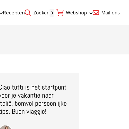
Recepten
Zoeken
Webshop
Mail ons
0
Ciao tutti is hét startpunt
voor je vakantie naar
Italië, bomvol persoonlijke
tips. Buon viaggio!