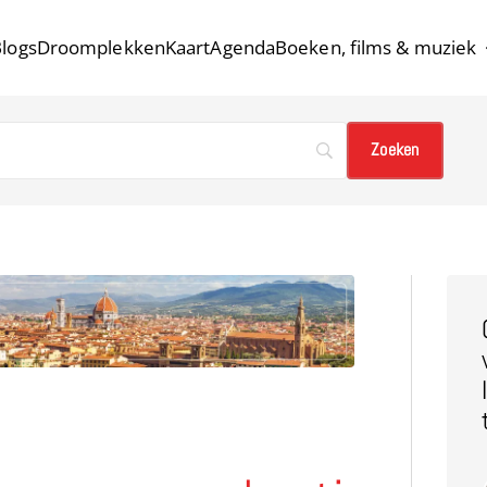
logs
Droomplekken
Kaart
Agenda
Boeken, films & muziek