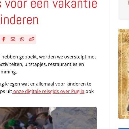
s voor een vakantie
kinderen
Deel via Facebook
Deel via e-mail
Deel via WhatsApp
Kopieër link
Kopieer huidige URL naar klembord
ie hebben geboekt, worden we overstelpt met
iviteiten, uitstapjes, restaurantjes en
temming.
g kregen wat er allemaal voor kinderen te
ps uit
onze digitale reisgids over Puglia
ook