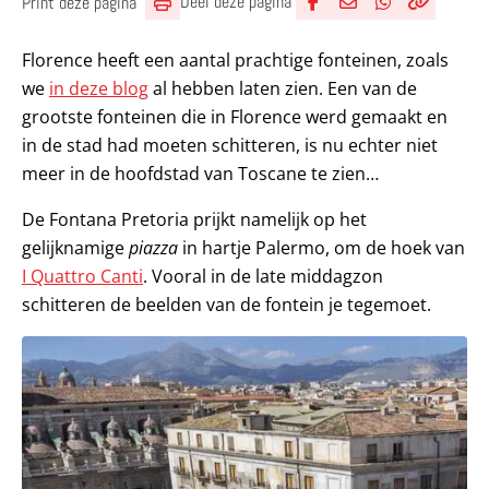
Deel deze pagina
Print deze pagina
Deel via Facebook
Deel via e-mail
Deel via What
Kopieër lin
Kopieer hu
Florence heeft een aantal prachtige fonteinen, zoals
we
in deze blog
al hebben laten zien. Een van de
grootste fonteinen die in Florence werd gemaakt en
in de stad had moeten schitteren, is nu echter niet
meer in de hoofdstad van Toscane te zien…
De Fontana Pretoria prijkt namelijk op het
gelijknamige
piazza
in hartje Palermo, om de hoek van
I Quattro Canti
. Vooral in de late middagzon
schitteren de beelden van de fontein je tegemoet.