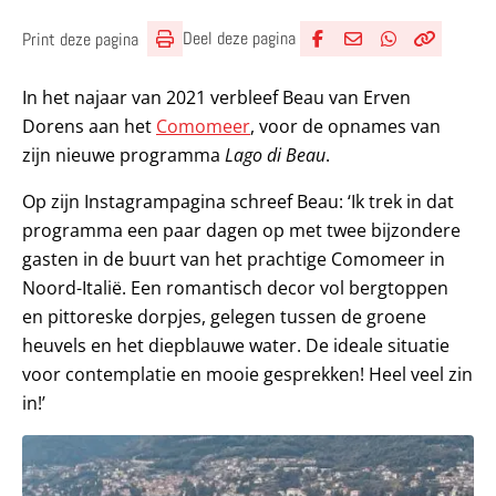
Deel deze pagina
Print deze pagina
Deel via Facebook
Deel via e-mail
Deel via What
Kopieër lin
Kopieer hu
In het najaar van 2021 verbleef Beau van Erven
Dorens aan het
Comomeer
, voor de opnames van
zijn nieuwe programma
Lago di Beau
.
Op zijn Instagrampagina schreef Beau: ‘Ik trek in dat
programma een paar dagen op met twee bijzondere
gasten in de buurt van het prachtige Comomeer in
Noord-Italië. Een romantisch decor vol bergtoppen
en pittoreske dorpjes, gelegen tussen de groene
heuvels en het diepblauwe water. De ideale situatie
voor contemplatie en mooie gesprekken! Heel veel zin
in!’