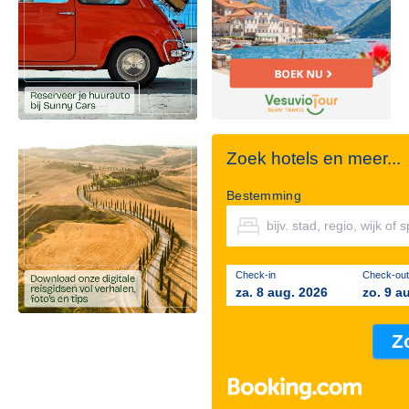
Zoek hotels en meer...
Bestemming
Check-in
Check-out
za. 8 aug. 2026
zo. 9 a