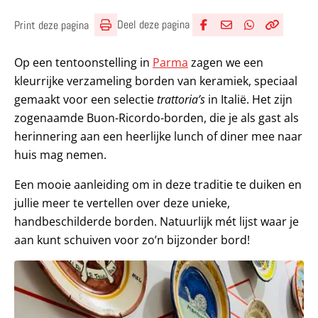
Deel deze pagina
Print deze pagina
Deel via Facebook
Deel via e-mail
Deel via What
Kopieër lin
Kopieer hu
Op een tentoonstelling in
Parma
zagen we een
kleurrijke verzameling borden van keramiek, speciaal
gemaakt voor een selectie
trattoria’s
in Italië. Het zijn
zogenaamde Buon-Ricordo-borden, die je als gast als
herinnering aan een heerlijke lunch of diner mee naar
huis mag nemen.
Een mooie aanleiding om in deze traditie te duiken en
jullie meer te vertellen over deze unieke,
handbeschilderde borden. Natuurlijk mét lijst waar je
aan kunt schuiven voor zo’n bijzonder bord!