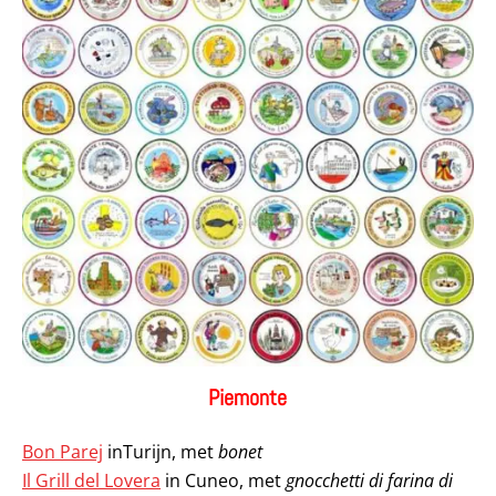
Piemonte
Bon Parej
inTurijn, met
bonet
Il Grill del Lovera
in Cuneo, met
gnocchetti di farina di