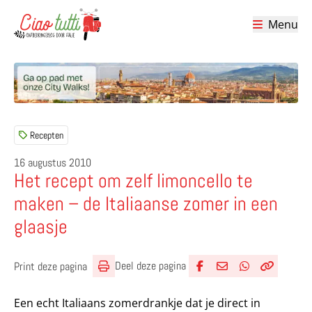
Menu
Ciao tutti – de beste tips voor je vakantie in Italië
Recepten
16 augustus 2010
Het recept om zelf limoncello te
maken – de Italiaanse zomer in een
glaasje
Deel deze pagina
Print deze pagina
Deel via Facebook
Deel via e-mail
Deel via What
Kopieër lin
Kopieer hu
Een echt Italiaans zomerdrankje dat je direct in