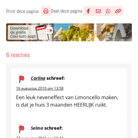
Deel deze pagina
Print deze pagina
Deel via Facebook
Deel via e-mail
Deel via What
Kopieër lin
Kopieer hu
6 reacties
Carlina
schreef:
16 augustus 2010 om 13:58
Een leuk neveneffect van Limoncello maken,
is dat je huis 3 maanden HEERLIJK ruikt.
Selma
schreef: