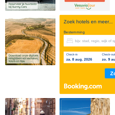
Zoek hotels en meer...
Bestemming
Check-in
Check-out
za. 8 aug. 2026
zo. 9 a