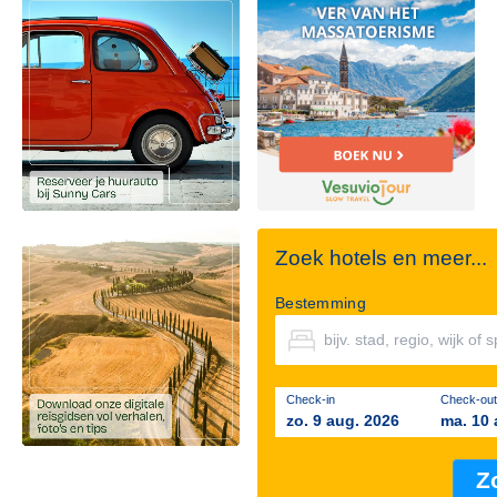
Zoek hotels en meer...
Bestemming
Check-in
Check-out
zo. 9 aug. 2026
ma. 10 