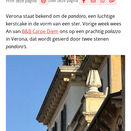
Deel deze pagina
Print deze pagina
Deel via Facebook
Deel via e-mail
Deel via What
Kopieër lin
Kopieer hu
Verona staat bekend om de
pandoro
, een luchtige
kerstcake in de vorm van een ster. Vorige week wees
An van
B&B Carpe Diem
ons op een prachtig
palazzo
in Verona, dat wordt gesierd door twee stenen
pandoro’s
.