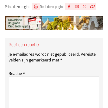
Deel deze pagina
Print deze pagina
Deel via Facebook
Deel via e-mail
Deel via What
Kopieër lin
Kopieer hu
Geef een reactie
Je e-mailadres wordt niet gepubliceerd.
Vereiste
velden zijn gemarkeerd met
*
Reactie
*